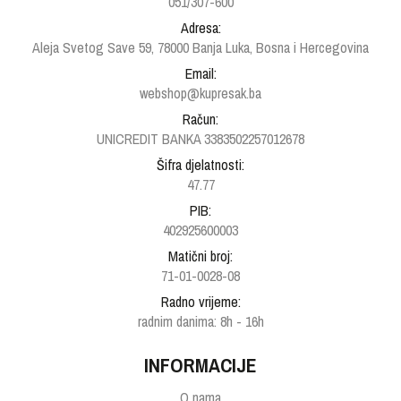
051/307-600
Adresa:
Aleja Svetog Save 59, 78000 Banja Luka, Bosna i Hercegovina
Email:
webshop@kupresak.ba
Račun:
UNICREDIT BANKA 3383502257012678
Šifra djelatnosti:
47.77
PIB:
402925600003
Matični broj:
71-01-0028-08
Radno vrijeme:
radnim danima: 8h - 16h
INFORMACIJE
O nama