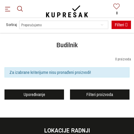
0
BESPLATNA DOSTAVA
za sve narudžbe preko 100 KM.
Saznaj više
Filteri
Sortiraj
Budilnik
0 proizvoda
Za izabrane kriterijume nisu pronađeni proizvodi!
Upoređivanje
Filteri proizvoda
LOKACIJE RADNJI