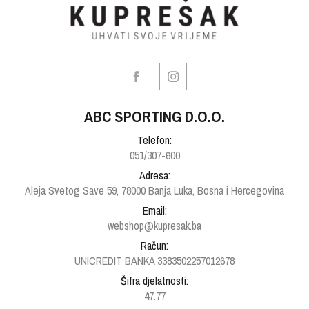
ABC SPORTING D.O.O.
Telefon:
051/307-600
Adresa:
Aleja Svetog Save 59, 78000 Banja Luka, Bosna i Hercegovina
Email:
webshop@kupresak.ba
Račun:
UNICREDIT BANKA 3383502257012678
Šifra djelatnosti:
47.77