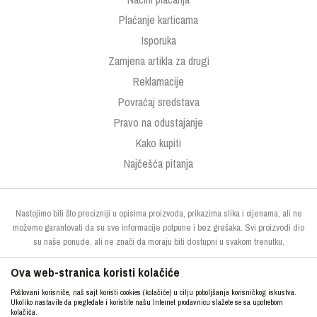
Plaćanje karticama
Isporuka
Zamjena artikla za drugi
Reklamacije
Povraćaj sredstava
Pravo na odustajanje
Kako kupiti
Najčešća pitanja
Nastojimo biti što precizniji u opisima proizvoda, prikazima slika i cijenama, ali ne
možemo garantovati da su sve informacije potpune i bez grešaka. Svi proizvodi dio
su naše ponude, ali ne znači da moraju biti dostupni u svakom trenutku.
Ova web-stranica koristi kolačiće
Poštovani korisniče, naš sajt koristi cookies (kolačiće) u cilju poboljšanja korisničkog iskustva.
Ukoliko nastavite da pregledate i koristite našu Internet prodavnicu slažete se sa upotrebom
kolačića.