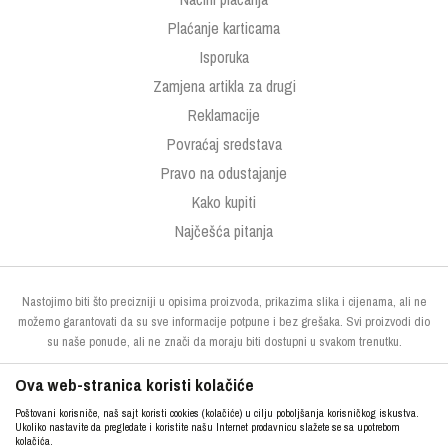
Plaćanje karticama
Isporuka
Zamjena artikla za drugi
Reklamacije
Povraćaj sredstava
Pravo na odustajanje
Kako kupiti
Najčešća pitanja
Nastojimo biti što precizniji u opisima proizvoda, prikazima slika i cijenama, ali ne
možemo garantovati da su sve informacije potpune i bez grešaka. Svi proizvodi dio
su naše ponude, ali ne znači da moraju biti dostupni u svakom trenutku.
Ova web-stranica koristi kolačiće
Poštovani korisniče, naš sajt koristi cookies (kolačiće) u cilju poboljšanja korisničkog iskustva.
Ukoliko nastavite da pregledate i koristite našu Internet prodavnicu slažete se sa upotrebom
kolačića.