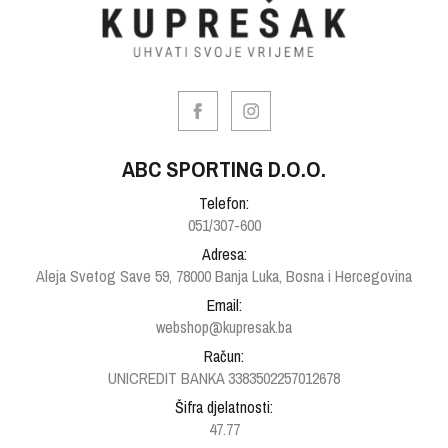
ABC SPORTING D.O.O.
Telefon:
051/307-600
Adresa:
Aleja Svetog Save 59, 78000 Banja Luka, Bosna i Hercegovina
Email:
webshop@kupresak.ba
Račun:
UNICREDIT BANKA 3383502257012678
Šifra djelatnosti:
47.77