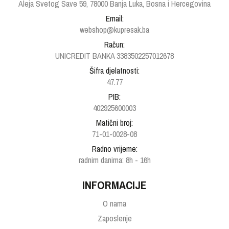
Aleja Svetog Save 59, 78000 Banja Luka, Bosna i Hercegovina
Email:
webshop@kupresak.ba
Račun:
UNICREDIT BANKA 3383502257012678
Šifra djelatnosti:
47.77
PIB:
402925600003
Matični broj:
71-01-0028-08
Radno vrijeme:
radnim danima: 8h - 16h
INFORMACIJE
O nama
Zaposlenje