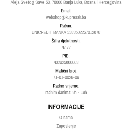
Aleja Svetog Save 59, 78000 Banja Luka, Bosna i Hercegovina
Email:
webshop@kupresak.ba
Račun:
UNICREDIT BANKA 3383502257012678
Šifra djelatnosti:
47.77
PIB:
402925600003
Matični broj:
71-01-0028-08
Radno vrijeme:
radnim danima: 8h - 16h
INFORMACIJE
O nama
Zaposlenje