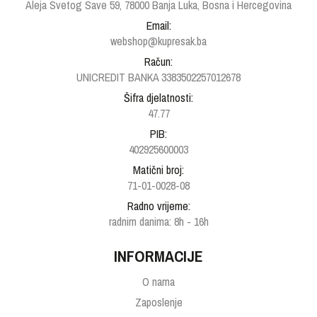
Aleja Svetog Save 59, 78000 Banja Luka, Bosna i Hercegovina
Email:
webshop@kupresak.ba
Račun:
UNICREDIT BANKA 3383502257012678
Šifra djelatnosti:
47.77
PIB:
402925600003
Matični broj:
71-01-0028-08
Radno vrijeme:
radnim danima: 8h - 16h
INFORMACIJE
O nama
Zaposlenje