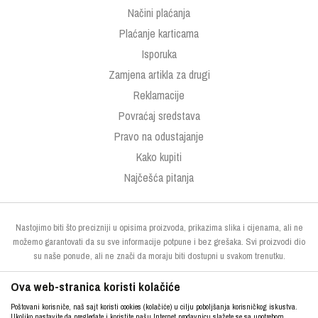
Načini plaćanja
Plaćanje karticama
Isporuka
Zamjena artikla za drugi
Reklamacije
Povraćaj sredstava
Pravo na odustajanje
Kako kupiti
Najčešća pitanja
Nastojimo biti što precizniji u opisima proizvoda, prikazima slika i cijenama, ali ne
možemo garantovati da su sve informacije potpune i bez grešaka. Svi proizvodi dio
su naše ponude, ali ne znači da moraju biti dostupni u svakom trenutku.
Ova web-stranica koristi kolačiće
Poštovani korisniče, naš sajt koristi cookies (kolačiće) u cilju poboljšanja korisničkog iskustva.
Ukoliko nastavite da pregledate i koristite našu Internet prodavnicu slažete se sa upotrebom