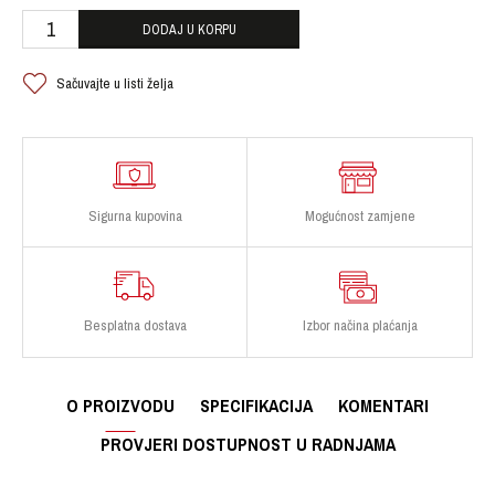
DODAJ U KORPU
Sačuvajte u listi želja
Sigurna kupovina
Mogućnost zamjene
Besplatna dostava
Izbor načina plaćanja
O PROIZVODU
SPECIFIKACIJA
KOMENTARI
PROVJERI DOSTUPNOST U RADNJAMA