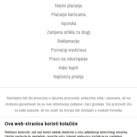
Načini plaćanja
Plaćanje karticama
Isporuka
Zamjena artikla za drugi
Reklamacije
Povraćaj sredstava
Pravo na odustajanje
Kako kupiti
Najčešća pitanja
Nastojimo biti što precizniji u opisima proizvoda, prikazima slika i cijenama, ali ne
možemo garantovati da su sve informacije potpune i bez grešaka. Svi proizvodi dio
su naše ponude, ali ne znači da moraju biti dostupni u svakom trenutku.
Ova web-stranica koristi kolačiće
Poštovani korisniče, naš sajt koristi cookies (kolačiće) u cilju poboljšanja korisničkog iskustva.
Ukoliko nastavite da pregledate i koristite našu Internet prodavnicu slažete se sa upotrebom