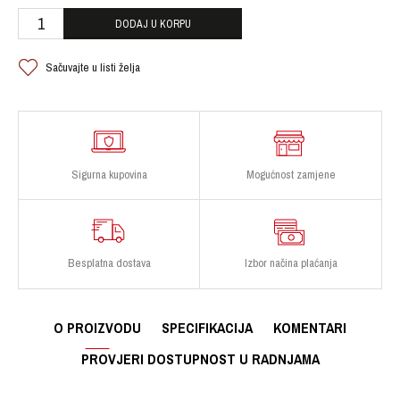
DODAJ U KORPU
Sačuvajte u listi želja
Sigurna kupovina
Mogućnost zamjene
Besplatna dostava
Izbor načina plaćanja
O PROIZVODU
SPECIFIKACIJA
KOMENTARI
PROVJERI DOSTUPNOST U RADNJAMA