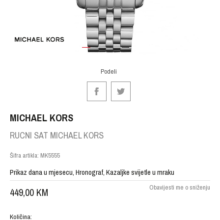
1
2
3
4
Podeli
MICHAEL KORS
RUCNI SAT MICHAEL KORS
Šifra artikla:
MK5555
Prikaz dana u mjesecu, Hronograf, Kazaljke svijetle u mraku
Obavijesti me o sniženju
449,00
KM
Količina: