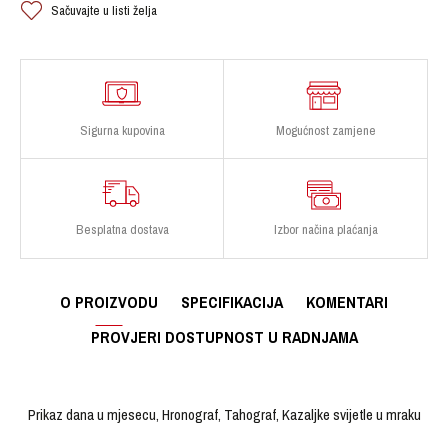
Sačuvajte u listi želja
Sigurna kupovina
Mogućnost zamjene
Besplatna dostava
Izbor načina plaćanja
O PROIZVODU
SPECIFIKACIJA
KOMENTARI
PROVJERI DOSTUPNOST U RADNJAMA
Prikaz dana u mjesecu, Hronograf, Tahograf, Kazaljke svijetle u mraku