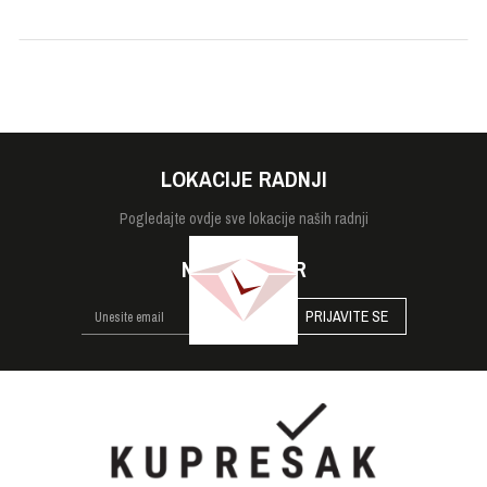
Tip stakla
Safirno
Veličina
40mm
Vodootpornost
20 bara
LOKACIJE RADNJI
Pogledajte
ovdje sve lokacije naših radnji
NEWSLETTER
PRIJAVITE SE