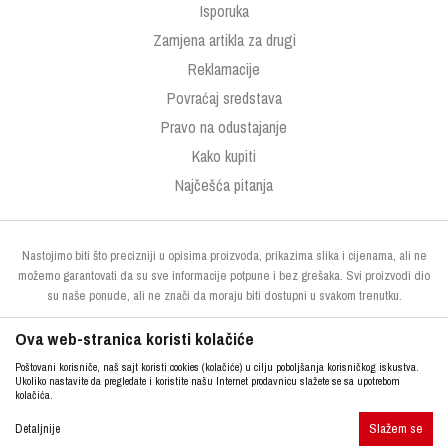
Isporuka
Zamjena artikla za drugi
Reklamacije
Povraćaj sredstava
Pravo na odustajanje
Kako kupiti
Najčešća pitanja
Nastojimo biti što precizniji u opisima proizvoda, prikazima slika i cijenama, ali ne
možemo garantovati da su sve informacije potpune i bez grešaka. Svi proizvodi dio
su naše ponude, ali ne znači da moraju biti dostupni u svakom trenutku.
Ova web-stranica koristi kolačiće
Poštovani korisniče, naš sajt koristi cookies (kolačiće) u cilju poboljšanja korisničkog iskustva.
Ukoliko nastavite da pregledate i koristite našu Internet prodavnicu slažete se sa upotrebom
kolačića.
Slažem se
http://www.kupresak.ba
NB SOFT
Detaljnije
©2026
, Izrada
. Sva prava zadržana.