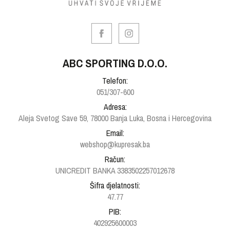
ABC SPORTING D.O.O.
Telefon:
051/307-600
Adresa:
Aleja Svetog Save 59, 78000 Banja Luka, Bosna i Hercegovina
Email:
webshop@kupresak.ba
Račun:
UNICREDIT BANKA 3383502257012678
Šifra djelatnosti:
47.77
PIB:
402925600003